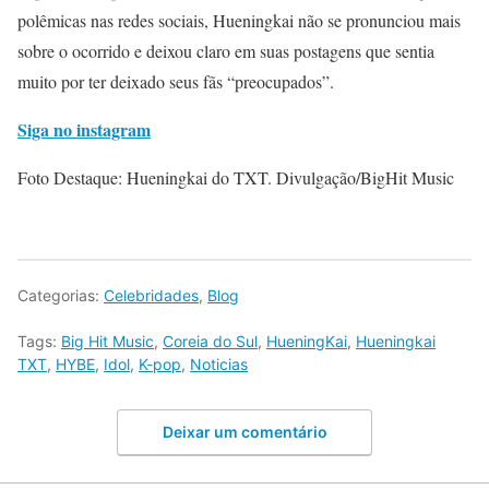
polêmicas nas redes sociais, Hueningkai não se pronunciou mais
sobre o ocorrido e deixou claro em suas postagens que sentia
muito por ter deixado seus fãs “preocupados”.
Siga no instagram
Foto Destaque: Hueningkai do TXT. Divulgação/BigHit Music
Categorias:
Celebridades
,
Blog
Tags:
Big Hit Music
,
Coreia do Sul
,
HueningKai
,
Hueningkai
TXT
,
HYBE
,
Idol
,
K-pop
,
Noticias
Deixar um comentário