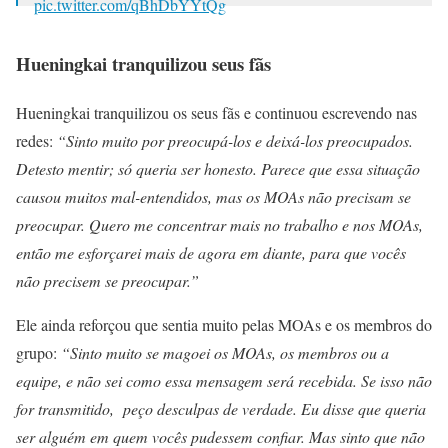
pic.twitter.com/qBhDbYYtQg
— 녱🐱 (@tyun1uv)
October 9, 2025
Hueningkai tranquilizou seus fãs
Hueningkai tranquilizou os seus fãs e continuou escrevendo nas
redes:
“Sinto muito por preocupá-los e deixá-los preocupados.
Detesto mentir; só queria ser honesto. Parece que essa situação
causou muitos mal-entendidos, mas os MOAs não precisam se
preocupar. Quero me concentrar mais no trabalho e nos MOAs,
então me esforçarei mais de agora em diante, para que vocês
não precisem se preocupar.”
Ele ainda reforçou que sentia muito pelas MOAs e os membros do
grupo:
“Sinto muito se magoei os MOAs, os membros ou a
equipe, e não sei como essa mensagem será recebida. Se isso não
for transmitido, peço desculpas de verdade. Eu disse que queria
ser alguém em quem vocês pudessem confiar. Mas sinto que não