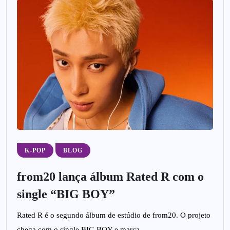
K-POP
BLOG
from20 lança álbum Rated R com o
single “BIG BOY”
Rated R é o segundo álbum de estúdio de from20. O projeto
chega com o single BIG BOY e marca...