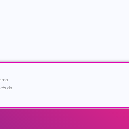
 ama
vés da