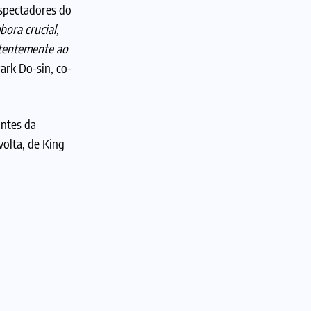
espectadores do
ora crucial,
stentemente ao
ark Do-sin, co-
antes da
volta, de King