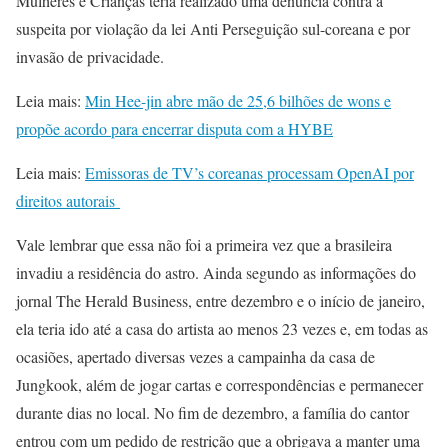
Mulheres e Crianças teria realizado uma denúncia contra a
suspeita por violação da lei Anti Perseguição sul-coreana e por
invasão de privacidade.
Leia mais:
Min Hee-jin abre mão de 25,6 bilhões de wons e
propõe acordo para encerrar disputa com a HYBE
Leia mais:
Emissoras de TV’s coreanas processam OpenAI por
direitos autorais
Vale lembrar que essa não foi a primeira vez que a brasileira
invadiu a residência do astro. Ainda segundo as informações do
jornal The Herald Business, entre dezembro e o início de janeiro,
ela teria ido até a casa do artista ao menos 23 vezes e, em todas as
ocasiões, apertado diversas vezes a campainha da casa de
Jungkook, além de jogar cartas e correspondências e permanecer
durante dias no local. No fim de dezembro, a família do cantor
entrou com um pedido de restrição que a obrigava a manter uma