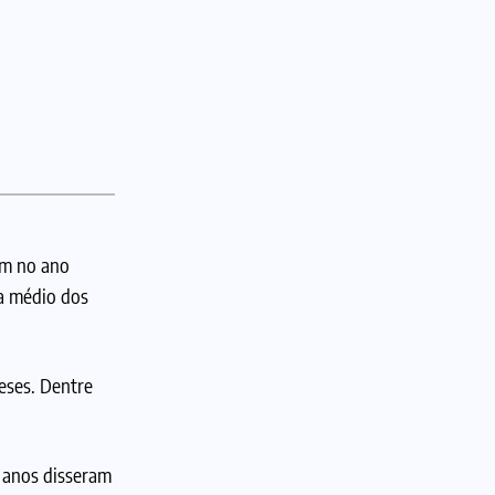
am no ano
da médio dos
eses. Dentre
 anos disseram