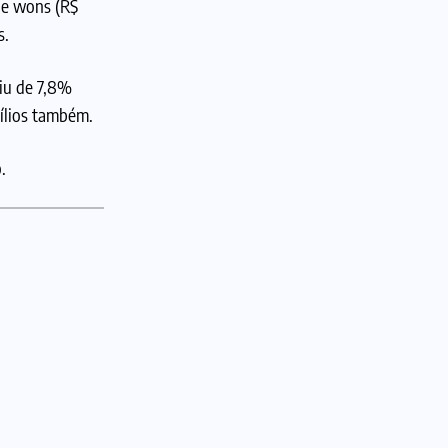
de wons (R$
s.
iu de 7,8%
ílios também.
.