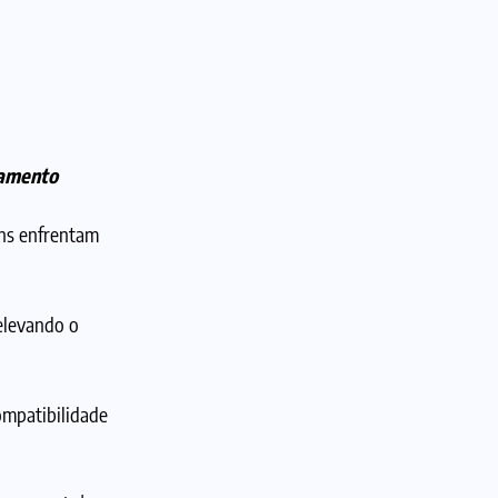
samento
ens enfrentam
elevando o
ompatibilidade