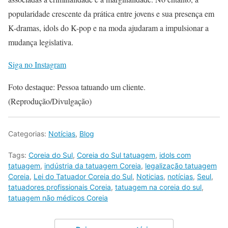
popularidade crescente da prática entre jovens e sua presença em
K-dramas, idols do K-pop e na moda ajudaram a impulsionar a
mudança legislativa.
Siga no Instagram
Foto destaque: Pessoa tatuando um cliente.
(Reprodução/Divulgação)
Categorias:
Notícias
,
Blog
Tags:
Coreia do Sul
,
Coreia do Sul tatuagem
,
idols com
tatuagem
,
indústria da tatuagem Coreia
,
legalização tatuagem
Coreia
,
Lei do Tatuador Coreia do Sul
,
Noticias
,
notícias
,
Seul
,
tatuadores profissionais Coreia
,
tatuagem na coreia do sul
,
tatuagem não médicos Coreia