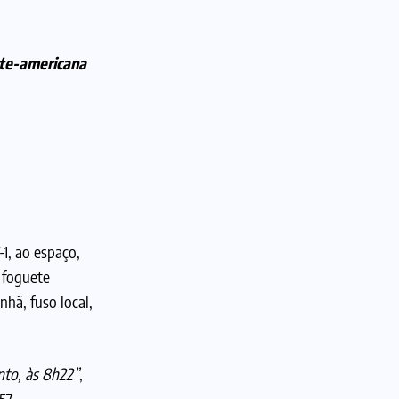
rte-americana
1, ao espaço,
 foguete
hã, fuso local,
to, às 8h22”
,
57.