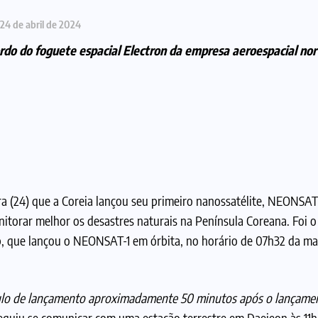
24 de abril de 2024
rdo do foguete espacial Electron da empresa aeroespacial no
ra (24) que a Coreia lançou seu primeiro nanossatélite, NEONSAT-
nitorar melhor os desastres naturais na Península Coreana. Foi o
, que lançou o NEONSAT-1 em órbita, no horário de 07h32 da man
culo de lançamento aproximadamente 50 minutos após o lançamen
seguiu se comunicar com uma estação terrestre em Daejeon às 11h