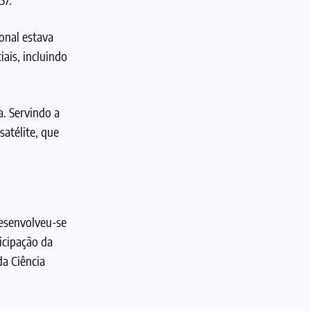
onal estava
ais, incluindo
a. Servindo a
satélite, que
desenvolveu-se
icipação da
da Ciência