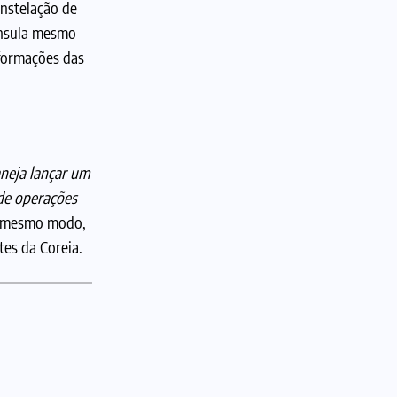
nstelação de
nínsula mesmo
nformações das
aneja lançar um
 de operações
Do mesmo modo,
tes da Coreia.