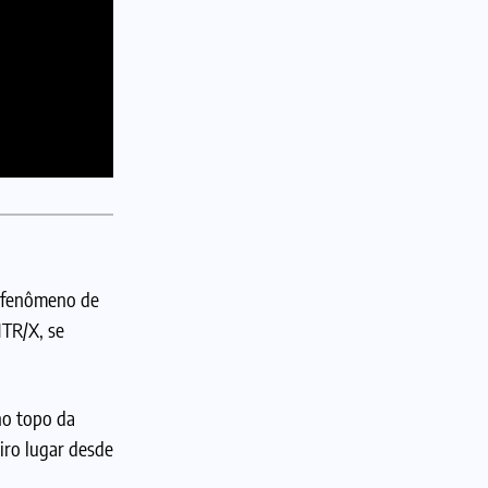
m fenômeno de
NTR/X, se
no topo da
iro lugar desde