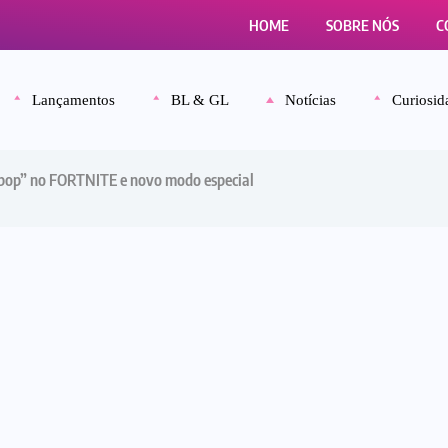
HOME
SOBRE NÓS
C
Lançamentos
BL & GL
Notícias
Curiosid
K-pop” no FORTNITE e novo modo especial