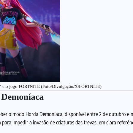
pop” e o jogo FORTNITE (Foto/Divulgação/X/FORTNITE)
a Demoníaca
eber o modo Horda Demoníaca, disponível entre 2 de outubro e 
para impedir a invasão de criaturas das trevas, em clara referênc