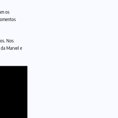
am os
 momentos
cos. Nos
 da Marvel e