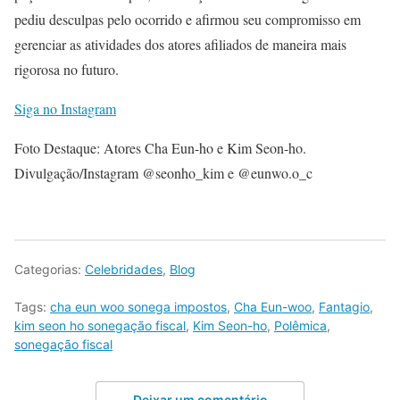
pediu desculpas pelo ocorrido e afirmou seu compromisso em
gerenciar as atividades dos atores afiliados de maneira mais
rigorosa no futuro.
Siga no Instagram
Foto Destaque: Atores Cha Eun-ho e Kim Seon-ho.
Divulgação/Instagram @seonho_kim e @eunwo.o_c
Categorias:
Celebridades
,
Blog
Tags:
cha eun woo sonega impostos
,
Cha Eun-woo
,
Fantagio
,
kim seon ho sonegação fiscal
,
Kim Seon-ho
,
Polêmica
,
sonegação fiscal
Deixar um comentário