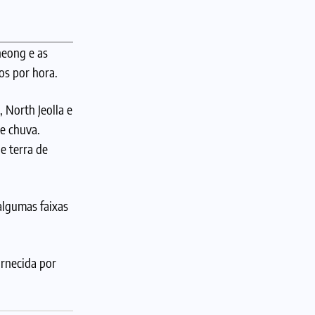
heong e as
os por hora.
 North Jeolla e
e chuva.
e terra de
algumas faixas
ornecida por