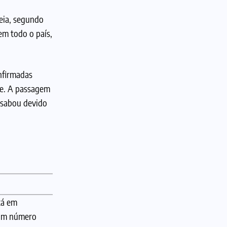
eia, segundo
em todo o país,
nfirmadas
te. A passagem
esabou devido
Inundação em um túnel subterrâneo na área de Oso
tá em
 um número