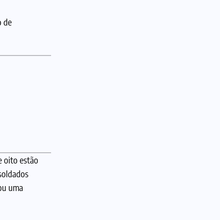
o de
 oito estão
 soldados
zou uma