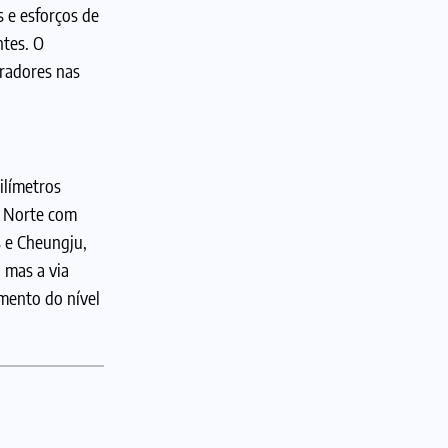
 e esforços de
ntes. O
oradores nas
ilímetros
o Norte com
 e Cheungju,
 mas a via
mento do nível