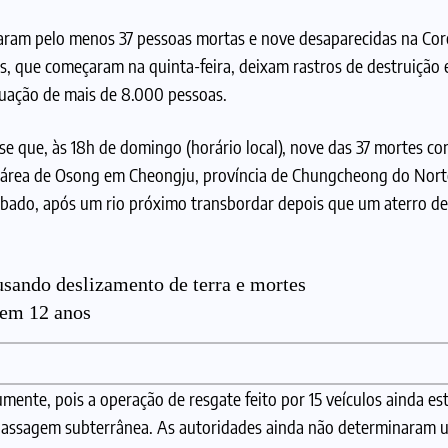
xaram pelo menos 37 pessoas mortas e nove desaparecidas na Cor
s, que começaram na quinta-feira, deixam rastros de destruição 
cuação de mais de 8.000 pessoas.
e que, às 18h de domingo (horário local), nove das 37 mortes co
 área de Osong em Cheongju, província de Chungcheong do Nor
bado, após um rio próximo transbordar depois que um aterro d
usando deslizamento de terra e mortes
 em 12 anos
 província de Chungcheong do Norte (Foto: Reprodução/Yonhap)
nte, pois a operação de resgate feito por 15 veículos ainda es
 passagem subterrânea. As autoridades ainda não determinaram