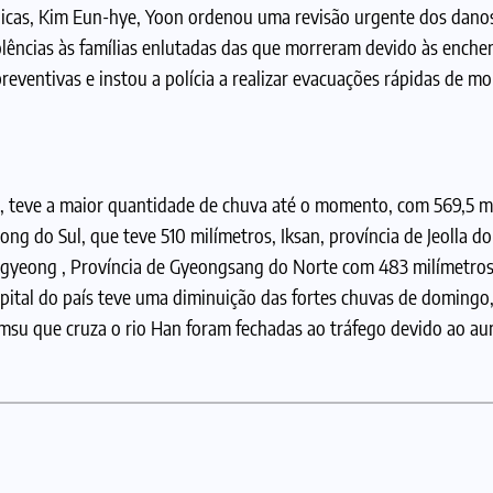
blicas, Kim Eun-hye, Yoon ordenou uma revisão urgente dos danos
lências às famílias enlutadas das que morreram devido às enche
eventivas e instou a polícia a realizar evacuações rápidas de m
 teve a maior quantidade de chuva até o momento, com 569,5 m
ng do Sul, que teve 510 milímetros, Iksan, província de Jeolla d
ngyeong , Província de Gyeongsang do Norte com 483 milímetros
ital do país teve uma diminuição das fortes chuvas de domingo,
amsu que cruza o rio Han foram fechadas ao tráfego devido ao au