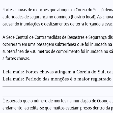
Fortes chuvas de monções que atingem a Coreia do Sul, já dei
autoridades de segurança no domingo (horário local). As chuva
causando inundações e deslizamentos de terra forçando a eva
A Sede Central de Contramedidas de Desastres e Segurança diss
ocorreram em uma passagem subterrânea que foi inundada na
subterrânea de 430 metros de comprimento foi inundada no sá
a fortes chuvas.
Leia mais:
Fortes chuvas atingem a Coreia do Sul, ca
Leia mais:
Período das monções é o maior registrado
Inundação em um túnel subterrâneo na área de Osong em Cheongju
É esperado que o número de mortos na inundação de Osong aume
andamento, acredita-se que muitos estejam presos dentro da