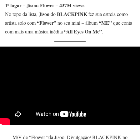
1º lugar – Jisoo: Flower – 437M views
Jisoo
BLACKPINK
No topo da lista,
do
fez sua estreia como
“Flower”
“ME”
artista solo com
no seu mini – álbum
que conta
“All Eyes On Me”
com mais uma música inédita
.
M/V de “Flower “da Jisoo. Divulgação/ BLACKPINK no