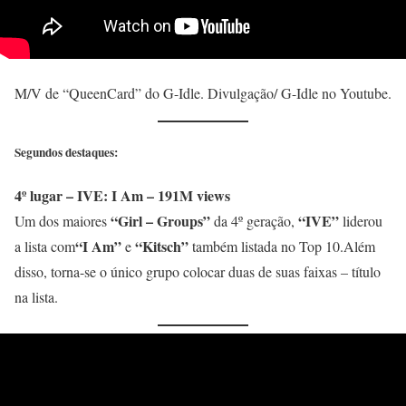
M/V de “QueenCard” do G-Idle. Divulgação/ G-Idle no Youtube.
Segundos destaques:
4º lugar – IVE: I Am – 191M views
“Girl – Groups”
“IVE”
Um dos maiores
da 4º geração,
liderou
“I Am”
“Kitsch”
a lista com
e
também listada no Top 10.Além
disso, torna-se o único grupo colocar duas de suas faixas – título
na lista.