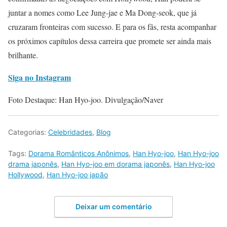
juntar a nomes como Lee Jung-jae e Ma Dong-seok, que já
cruzaram fronteiras com sucesso. E para os fãs, resta acompanhar
os próximos capítulos dessa carreira que promete ser ainda mais
brilhante.
Siga no Instagram
Foto Destaque: Han Hyo-joo. Divulgação/Naver
Categorias:
Celebridades
,
Blog
Tags:
Dorama Românticos Anônimos
,
Han Hyo-joo
,
Han Hyo-joo
drama japonês
,
Han Hyo-joo em dorama japonês
,
Han Hyo-joo
Hollywood
,
Han Hyo-joo japão
Deixar um comentário