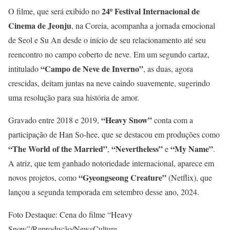
24º Festival Internacional de
O filme, que será exibido no
Cinema de Jeonju
, na Coreia, acompanha a jornada emocional
de Seol e Su An desde o início de seu relacionamento até seu
reencontro no campo coberto de neve. Em um segundo cartaz,
“Campo de Neve de Inverno”
intitulado
, as duas, agora
crescidas, deitam juntas na neve caindo suavemente, sugerindo
uma resolução para sua história de amor.
“Heavy Snow”
Gravado entre 2018 e 2019,
conta com a
participação de Han So-hee, que se destacou em produções como
“The World of the Married”
“Nevertheless”
“My Name”
,
e
.
A atriz, que tem ganhado notoriedade internacional, aparece em
“Gyeongseong Creature”
novos projetos, como
(Netflix), que
lançou a segunda temporada em setembro desse ano, 2024.
Foto Destaque: Cena do filme “Heavy
Snow”/Reprodução/NewsCulture