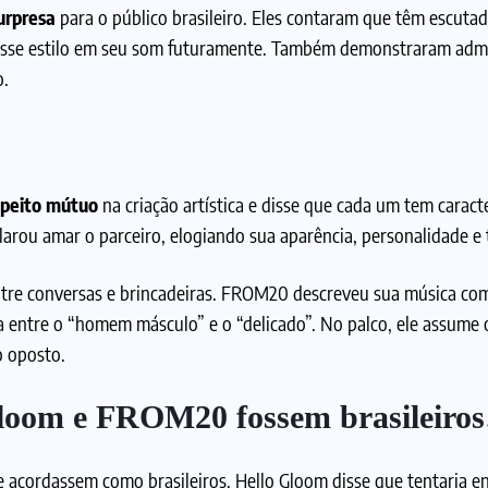
urpresa
para o público brasileiro. Eles contaram que têm escuta
 esse estilo em seu som futuramente. Também demonstraram adm
o.
speito mútuo
na criação artística e disse que cada um tem caracte
rou amar o parceiro, elogiando sua aparência, personalidade e 
ntre conversas e brincadeiras. FROM20 descreveu sua música com
 entre o “homem másculo” e o “delicado”. No palco, ele assume 
o oposto.
Gloom e FROM20 fossem brasileiro
acordassem como brasileiros. Hello Gloom disse que tentaria en