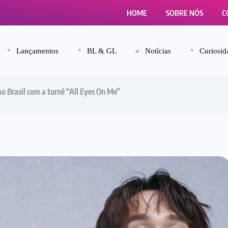
HOME
SOBRE NÓS
C
Lançamentos
BL & GL
Notícias
Curiosid
 Brasil com a turnê “All Eyes On Me”