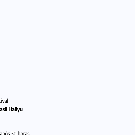
ival
asil Hallyu
 após 30 horas