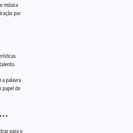
do música
iração por
rísticas
talento.
 a palavra
o papel do
s…
trar para o