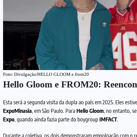
Foto: Divulgação/HELLO GLOOM e from20
Hello Gloom e FROM20: Reencontr
Esta será a segunda visita da dupla ao país em 2025. Eles estiv
ExpoMinasia
, em São Paulo. Para
Hello Gloom
, no entanto, s
Expo
, quando ainda fazia parte do boygroup
IMFACT
.
Durante a coletiva, os dois demonstraram empolgação com o r