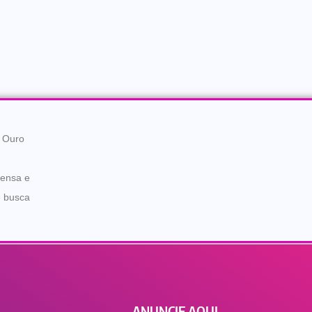
e Ouro
rensa e
e busca
ANUNCIE AQUI