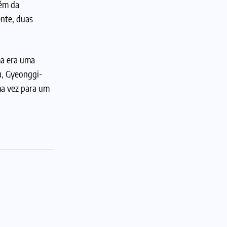
lém da
ente, duas
ma era uma
u, Gyeonggi-
ma vez para um