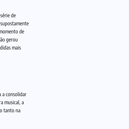
série de
, supostamente
m momento de
ção gerou
edidas mais
 a consolidar
a musical, a
o tanto na