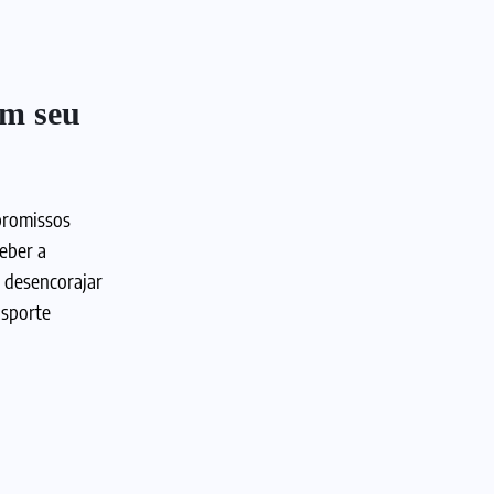
em seu
promissos
eber a
e desencorajar
nsporte