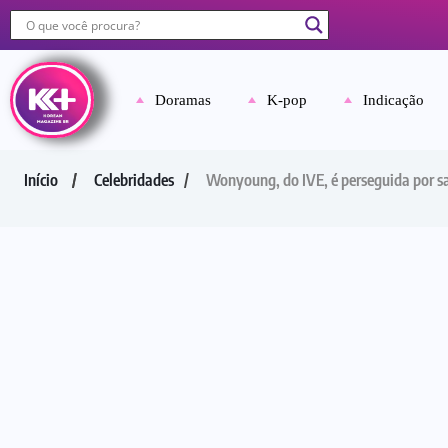
Doramas
K-pop
Indicação
Início
Celebridades
Wonyoung, do IVE, é perseguida por s