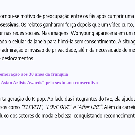
 tornou-se motivo de preocupação entre os fãs após cumprir uma 
bsessivos.
Os relatos ganharam força depois que um vídeo curto
cular nas redes sociais. Nas imagens, Wonyoung apareceria em u
ado o celular da janela para filmá-la sem consentimento. A situa
tre admiração e invasão de privacidade, além da necessidade de m
e deslocamentos.
moração aos 30 anos da franquia
Asian Artists Awards” pelo sexto ano consecutivo
ta geração do K-pop. Ao lado das integrantes do IVE, ela ajudou
essos como
“ELEVEN”, “LOVE DIVE” e “After LIKE”.
Além da carreir
luxo dos setores de moda e beleza, conquistando reconheciment