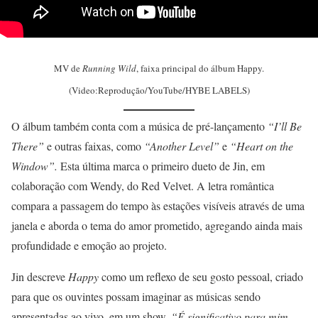
MV de
Running Wild
, faixa principal do álbum Happy.
(Video:Reprodução/YouTube/HYBE LABELS)
O álbum também conta com a música de pré-lançamento
“I’ll Be
There”
e outras faixas, como
“Another Level”
e
“Heart on the
Window”.
Esta última marca o primeiro dueto de Jin, em
colaboração com Wendy, do Red Velvet. A letra romântica
compara a passagem do tempo às estações visíveis através de uma
janela e aborda o tema do amor prometido, agregando ainda mais
profundidade e emoção ao projeto.
Jin descreve
Happy
como um reflexo de seu gosto pessoal, criado
para que os ouvintes possam imaginar as músicas sendo
apresentadas ao vivo, em um show.
“É significativo para mim