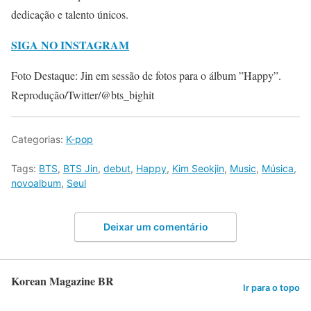
dedicação e talento únicos.
SIGA NO INSTAGRAM
Foto Destaque: Jin em sessão de fotos para o álbum ”Happy”.
Reprodução/Twitter/@bts_bighit
Categorias:
K-pop
Tags:
BTS
,
BTS Jin
,
debut
,
Happy
,
Kim Seokjin
,
Music
,
Música
,
novoalbum
,
Seul
Deixar um comentário
Korean Magazine BR
Ir para o topo