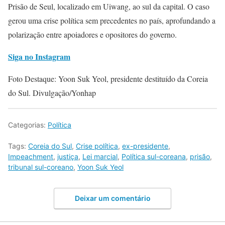
Prisão de Seul, localizado em Uiwang, ao sul da capital. O caso
gerou uma crise política sem precedentes no país, aprofundando a
polarização entre apoiadores e opositores do governo.
Siga no Instagram
Foto Destaque: Yoon Suk Yeol, presidente destituído da Coreia
do Sul. Divulgação/Yonhap
Categorias:
Política
Tags:
Coreia do Sul
,
Crise política
,
ex-presidente
,
Impeachment
,
justiça
,
Lei marcial
,
Política sul-coreana
,
prisão
,
tribunal sul-coreano
,
Yoon Suk Yeol
Deixar um comentário