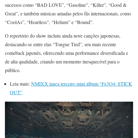
sucessos como “BAD LOVE”, “Gasoline”, “Killer”, “Good &
Great”, e também músicas amadas pelos fãs internacionais, como
“CoolAs”, “Heartless”, “Helium” e “Bound”.
O repertório do show incluiu ainda nove canções japonesas,
destacando-se entre elas “Tongue Tied”, seu mais recente
comeback japonês, oferecendo uma performance diversificada e
de alta qualidade, criando um momento inesquecível para o
público.
Leia mais:
NMIXX lança terceiro mini álbum “Fe3O4: STICK
OUT”