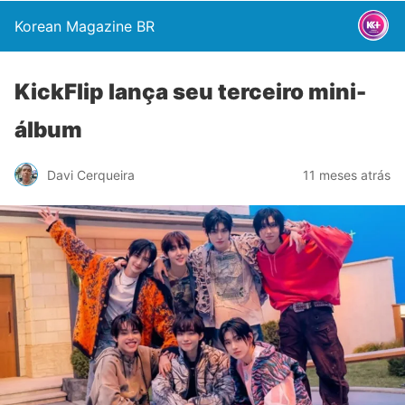
Korean Magazine BR
KickFlip lança seu terceiro mini-
álbum
Davi Cerqueira
11 meses atrás