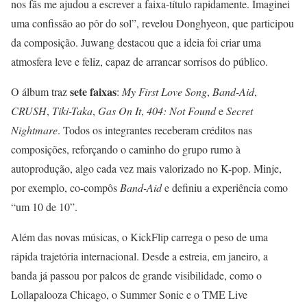
nos fãs me ajudou a escrever a faixa-título rapidamente. Imaginei
uma confissão ao pôr do sol”, revelou Donghyeon, que participou
da composição. Juwang destacou que a ideia foi criar uma
atmosfera leve e feliz, capaz de arrancar sorrisos do público.
sete faixas
O álbum traz
:
My First Love Song
,
Band-Aid
,
CRUSH
,
Tiki-Taka
,
Gas On It
,
404: Not Found
e
Secret
Nightmare
. Todos os integrantes receberam créditos nas
composições, reforçando o caminho do grupo rumo à
autoprodução, algo cada vez mais valorizado no K-pop. Minje,
por exemplo, co-compôs
Band-Aid
e definiu a experiência como
“um 10 de 10”.
Além das novas músicas, o KickFlip carrega o peso de uma
rápida trajetória internacional. Desde a estreia, em janeiro, a
banda já passou por palcos de grande visibilidade, como o
Lollapalooza Chicago, o Summer Sonic e o TME Live