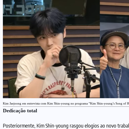
Kim Jaejoong em entrevista com Kim Shin-young no programa “Kim Shin-young’s Song of
Dedicação total
Posteriormente, Kim Shin-young rasgou elogios ao novo trabalh