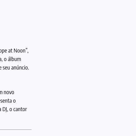
Hope at Noon”,
a, o álbum
e seu anúncio.
um novo
esenta o
 DJ, o cantor