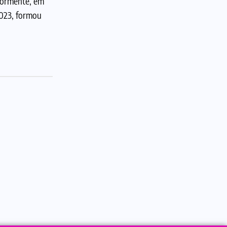
riormente, em
2023, formou