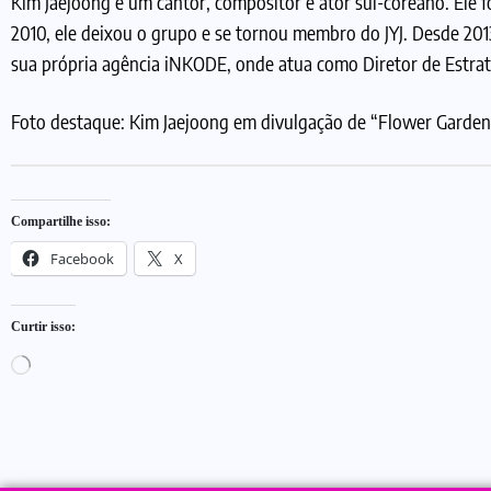
Kim Jaejoong é um cantor, compositor e ator sul-coreano. Ele f
2010, ele deixou o grupo e se tornou membro do JYJ. Desde 201
sua própria agência iNKODE, onde atua como Diretor de Estrat
Foto destaque: Kim Jaejoong em divulgação de “Flower Garden
Compartilhe isso:
Facebook
X
Curtir isso: