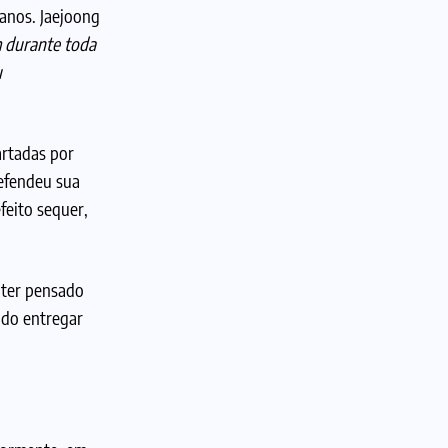
 anos. Jaejoong
m durante toda
u
artadas por
defendeu sua
feito sequer,
 ter pensado
ndo entregar