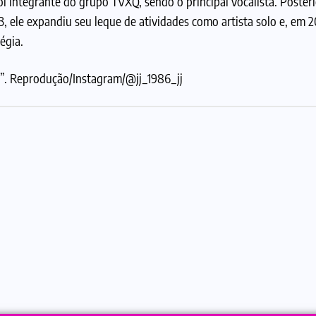
oi integrante do grupo TVXQ, sendo o principal vocalista. Poste
3, ele expandiu seu leque de atividades como artista solo e, em 
égia.
”. Reprodução/Instagram/@jj_1986_jj