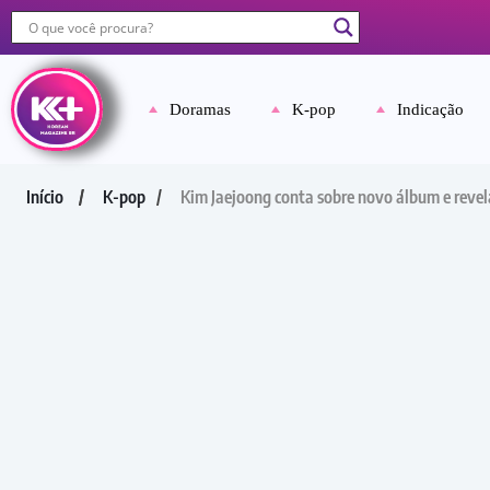
Doramas
K-pop
Indicação
Início
K-pop
Kim Jaejoong conta sobre novo álbum e revela