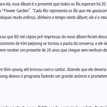
ara ela, esse álbum é o presente que todos os fãs esperam há 20
 o “Flower Garden”.
“Cada flor representa os fãs que me apoiara
 coloquei muito esforço, dinheiro e tempo neste álbum; ele é o me
acou que 80 mil cópias pré-impressas do novo álbum foram desc
ccionismo de Kim Jaejoong se tornou a pauta da conversa, e ele 
 devem receber um presente de 20 anos que chegue sem nenhum de
im Shin-young até brincou com o cantor, dizendo que ele deveria
aejoong deixou o programa fazendo um grande anúncio e promete