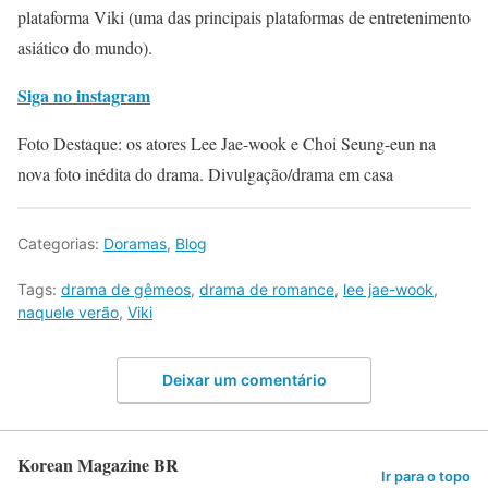
plataforma Viki (uma das principais plataformas de entretenimento
asiático do mundo).
Siga no instagram
Foto Destaque: os atores Lee Jae-wook e Choi Seung-eun na
nova foto inédita do drama. Divulgação/drama em casa
Categorias:
Doramas
,
Blog
Tags:
drama de gêmeos
,
drama de romance
,
lee jae-wook
,
naquele verão
,
Viki
Deixar um comentário
Korean Magazine BR
Ir para o topo