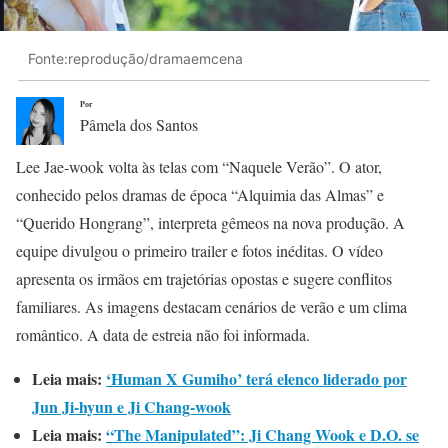
Fonte:reprodução/dramaemcena
Por
Pâmela dos Santos
Lee Jae-wook volta às telas com “Naquele Verão”. O ator,
conhecido pelos dramas de época “Alquimia das Almas” e
“Querido Hongrang”, interpreta gêmeos na nova produção. A
equipe divulgou o primeiro trailer e fotos inéditas. O vídeo
apresenta os irmãos em trajetórias opostas e sugere conflitos
familiares. As imagens destacam cenários de verão e um clima
romântico. A data de estreia não foi informada.
Leia mais:
‘Human X Gumiho’ terá elenco liderado por
Jun Ji-hyun e Ji Chang-wook
Leia mais:
“The Manipulated”: Ji Chang Wook e D.O. se