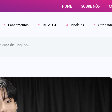
HOME
SOBRE NÓS
C
Lançamentos
BL & GL
Notícias
Curiosid
 a casa de Jungkook