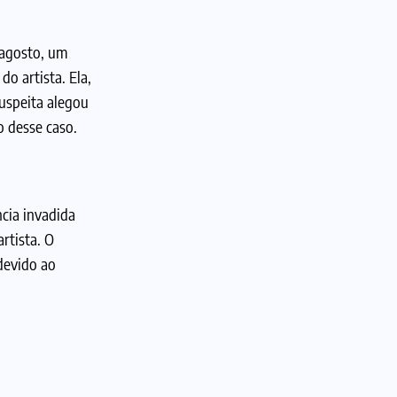
 agosto, um
o artista. Ela,
suspeita alegou
o desse caso.
cia invadida
rtista. O
 devido ao