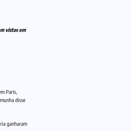
em vistos em
em Paris,
emunha disse
ária ganharam