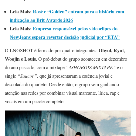
Leia Mais:
Rosé e “Golden” entram para a história com
indicação ao Brit Awards 2026
Leia Mais:
Empresa responsável pelos videoclipes do
NewJeans espera reverter decisão judicial por “ETA”
Ohyul, Ryul,
O LNGSHOT é formado por quatro integrantes:
Woojin e Louis.
O pré-debut do grupo aconteceu em dezembro
do ano passado, com a mixtape
“4SHOBOIZ MIXTAPE”
e o
single
“Saucin’”
, que já apresentaram a essência jovial e
descolada do quarteto. Desde então, o grupo vem ganhando
atenção nas redes por combinar visual marcante, lírica, rap e
vocais em um pacote completo.