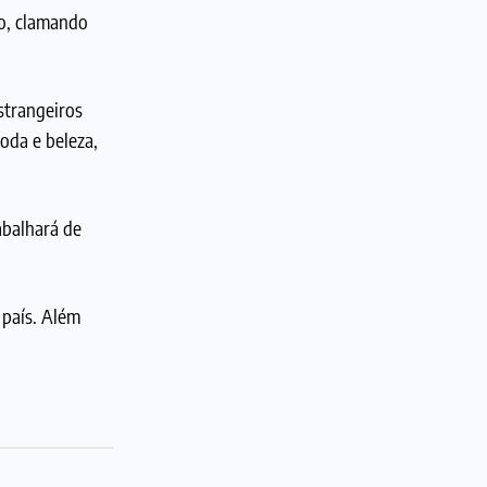
no, clamando
strangeiros
oda e beleza,
abalhará de
 país. Além