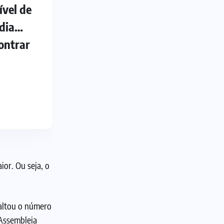
ível de
 dia…
ontrar
ior. Ou seja, o
saltou o número
 Assembleia