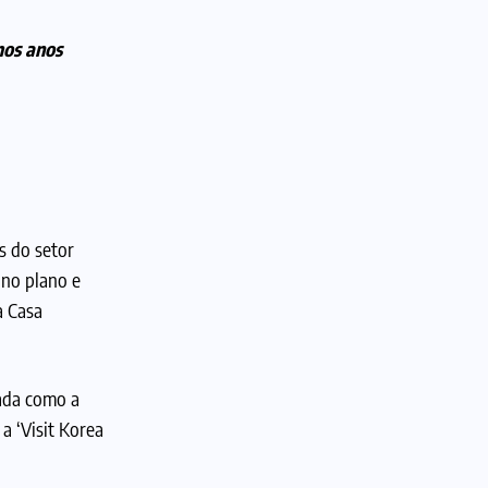
mos anos
s do setor
 no plano e
a Casa
tada como a
a ‘Visit Korea