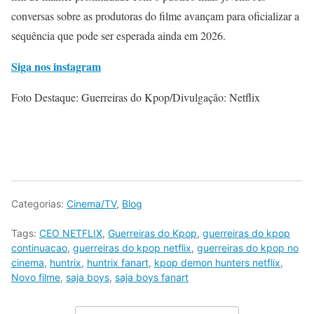
conversas sobre as produtoras do filme avançam para oficializar a
sequência que pode ser esperada ainda em 2026.
Siga nos instagram
Foto Destaque: Guerreiras do Kpop/Divulgação: Netflix
Categorias:
Cinema/TV
,
Blog
Tags:
CEO NETFLIX
,
Guerreiras do Kpop
,
guerreiras do kpop
continuacao
,
guerreiras do kpop netflix
,
guerreiras do kpop no
cinema
,
huntrix
,
huntrix fanart
,
kpop demon hunters netflix
,
Novo filme
,
saja boys
,
saja boys fanart