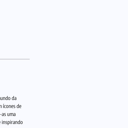
mundo da
m ícones de
o-as uma
e inspirando