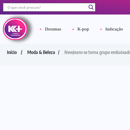
Doramas
K-pop
Indicação
Início
Moda & Beleza
NewJeans se torna grupo embaixador