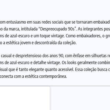
com entusiasmo em suas redes sociais que se tornaram embaixad
no da marca, intitulada “Despreocupado 90s”. As integrantes p
tons de azul-escuro e um toque vintage. Como embaixadores, o gr
do a estética jovem e descontraída da coleção.
o casual e despretensioso dos anos 90, com ênfase em silhuetas r
tons de azul-escuro e detalhe vintage. Os looks geralmente combi
visual que é tanto elegante quanto acessível. Essa coleção busca 
 conecta com a estética contemporânea.