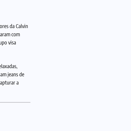
ores da Calvin
osaram com
upo visa
elaxadas,
nam jeans de
capturar a