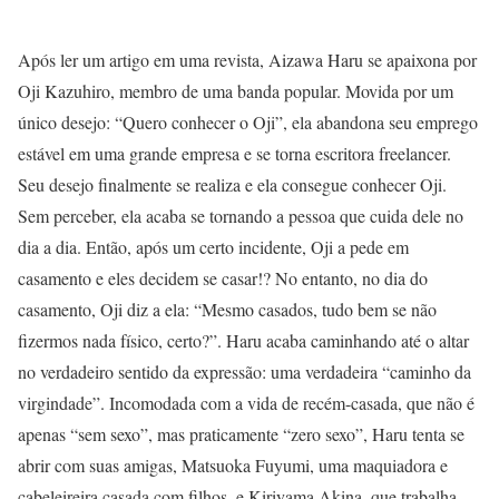
Após ler um artigo em uma revista, Aizawa Haru se apaixona por
Oji Kazuhiro, membro de uma banda popular. Movida por um
único desejo: “Quero conhecer o Oji”, ela abandona seu emprego
estável em uma grande empresa e se torna escritora freelancer.
Seu desejo finalmente se realiza e ela consegue conhecer Oji.
Sem perceber, ela acaba se tornando a pessoa que cuida dele no
dia a dia. Então, após um certo incidente, Oji a pede em
casamento e eles decidem se casar!? No entanto, no dia do
casamento, Oji diz a ela: “Mesmo casados, tudo bem se não
fizermos nada físico, certo?”. Haru acaba caminhando até o altar
no verdadeiro sentido da expressão: uma verdadeira “caminho da
virgindade”. Incomodada com a vida de recém-casada, que não é
apenas “sem sexo”, mas praticamente “zero sexo”, Haru tenta se
abrir com suas amigas, Matsuoka Fuyumi, uma maquiadora e
cabeleireira casada com filhos, e Kiriyama Akina, que trabalha