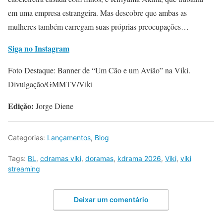
em uma empresa estrangeira. Mas descobre que ambas as
mulheres também carregam suas próprias preocupações…
Siga no Instagram
Foto Destaque: Banner de “Um Cão e um Avião” na Viki.
Divulgação/GMMTV/Viki
Edição:
Jorge Diene
Categorias:
Lançamentos
,
Blog
Tags:
BL
,
cdramas viki
,
doramas
,
kdrama 2026
,
Viki
,
viki
streaming
Deixar um comentário