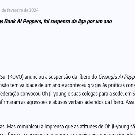
 de fevereiro de 2024
s Bank AI Peppers, foi suspensa da liga por um ano
do Sul (KOVO) anunciou a suspensão da líbero do
Gwangju AI Pepp
nsão tem validade de um ano e aconteceu graças às práticas con
ederação convocou Oh Ji-young e suas colegas para a sede, em Se
onfirmaram as agressões e abusos verbais advindos da líbero. As
as. Mas comunicou à imprensa que as atitudes de Oh Ji-young sã
Dessa forma, a suspensão inaugura a primeira vez que uma jogado