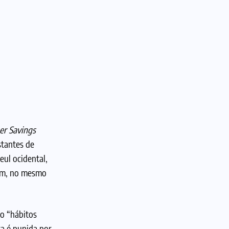
er Savings
stantes de
ul ocidental,
sim, no mesmo
o “hábitos
ra é punida por