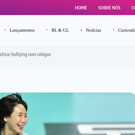
HOME
SOBRE NÓS
C
Lançamentos
BL & GL
Notícias
Curiosid
aticar bullying com colegas