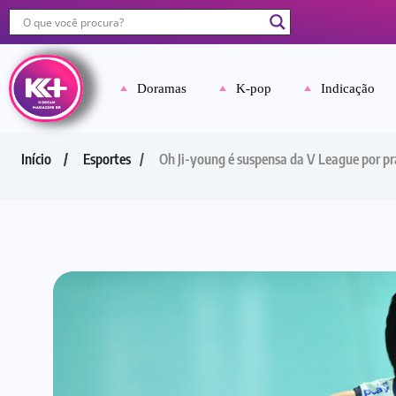
Doramas
K-pop
Indicação
Início
Esportes
Oh Ji-young é suspensa da V League por pr