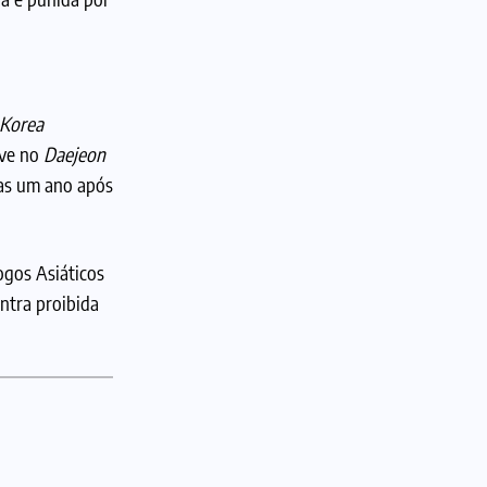
Korea
eve no
Daejeon
nas um ano após
ogos Asiáticos
ntra proibida