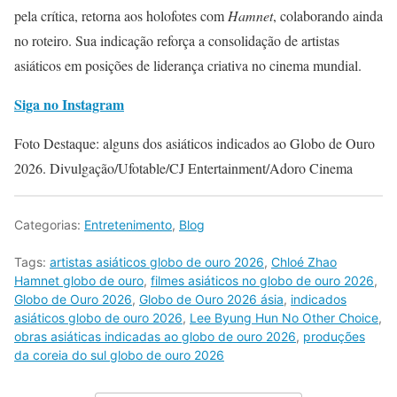
pela crítica, retorna aos holofotes com
Hamnet
, colaborando ainda
no roteiro. Sua indicação reforça a consolidação de artistas
asiáticos em posições de liderança criativa no cinema mundial.
Siga no Instagram
Foto Destaque: alguns dos asiáticos indicados ao Globo de Ouro
2026. Divulgação/Ufotable/CJ Entertainment/Adoro Cinema
Categorias:
Entretenimento
,
Blog
Tags:
artistas asiáticos globo de ouro 2026
,
Chloé Zhao
Hamnet globo de ouro
,
filmes asiáticos no globo de ouro 2026
,
Globo de Ouro 2026
,
Globo de Ouro 2026 ásia
,
indicados
asiáticos globo de ouro 2026
,
Lee Byung Hun No Other Choice
,
obras asiáticas indicadas ao globo de ouro 2026
,
produções
da coreia do sul globo de ouro 2026