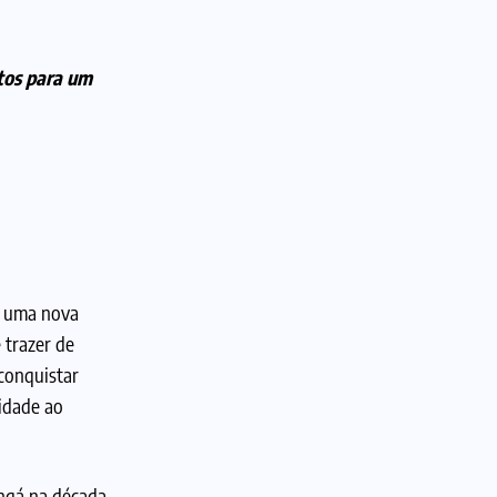
tos para um
m uma nova
 trazer de
conquistar
lidade ao
ngá na década