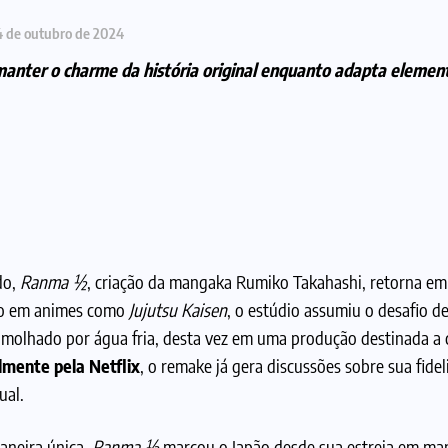
4 de outubro de 2024
nter o charme da história original enquanto adapta elemen
do,
Ranma ½
, criação da mangaka Rumiko Takahashi, retorna e
lho em animes como
Jujutsu Kaisen
, o estúdio assumiu o desafio de
r molhado por água fria, desta vez em uma produção destinada a 
lmente pela Netflix
, o remake já gera discussões sobre sua fide
ual.
aneira única,
Ranma ½
marcou o Japão desde sua estreia em ma