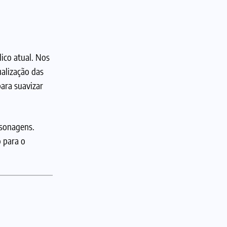
ico atual. Nos
ualização das
ara suavizar
rsonagens.
 para o