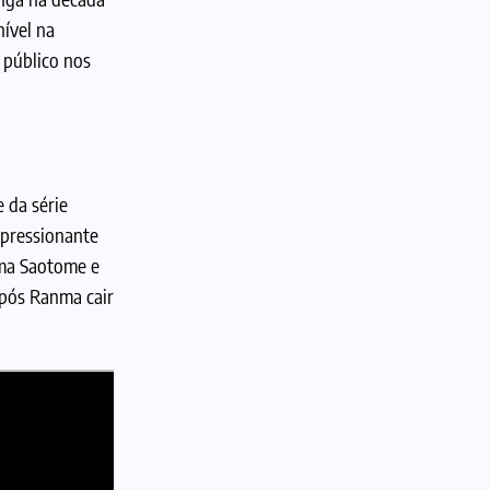
nível na
 público nos
 da série
mpressionante
nma Saotome e
após Ranma cair