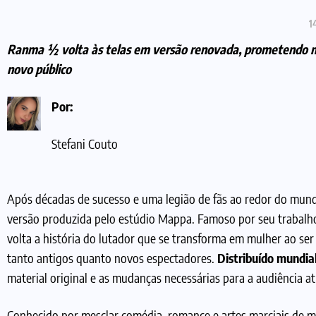
1
Ranma ½ volta às telas em versão renovada, prometendo ma
novo público
Por:
Stefani Couto
Após décadas de sucesso e uma legião de fãs ao redor do mun
versão produzida pelo estúdio Mappa. Famoso por seu traba
volta a história do lutador que se transforma em mulher ao se
tanto antigos quanto novos espectadores.
Distribuído mundia
material original e as mudanças necessárias para a audiência at
Conhecido por mesclar comédia, romance e artes marciais de m