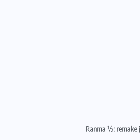
Ranma ½: remake já