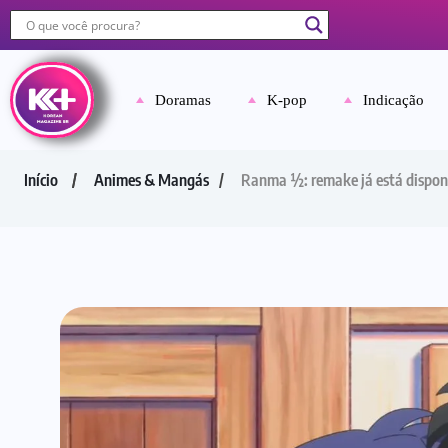
Doramas
K-pop
Indicação
Início
Animes & Mangás
Ranma ½: remake já está disponí