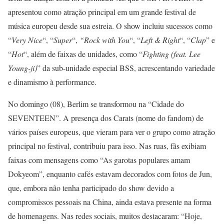
apresentou como atração principal em um grande festival de
música europeu desde sua estreia. O show incluiu sucessos como
“
Very Nice
“, “
Super
“,
“Rock with You
“, “
Left & Right
“, “
Clap
” e
“
Hot
“, além de faixas de unidades, como “
Fighting (feat. Lee
Young-ji)
” da sub-unidade especial BSS, acrescentando variedade
e dinamismo à performance.
No domingo (08), Berlim se transformou na “Cidade do
SEVENTEEN”. A presença dos Carats (nome do fandom) de
vários países europeus, que vieram para ver o grupo como atração
principal no festival, contribuiu para isso. Nas ruas, fãs exibiam
faixas com mensagens como “As garotas populares amam
Dokyeom”, enquanto cafés estavam decorados com fotos de Jun,
que, embora não tenha participado do show devido a
compromissos pessoais na China, ainda estava presente na forma
de homenagens. Nas redes sociais, muitos destacaram: “Hoje,