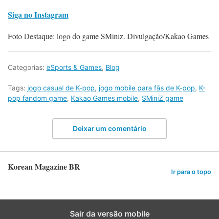
Siga no Instagram
Foto Destaque: logo do game SMiniz. Divulgação/Kakao Games
Categorias:
eSports & Games
,
Blog
Tags:
jogo casual de K-pop
,
jogo mobile para fãs de K-pop
,
K-
pop fandom game
,
Kakao Games mobile
,
SMiniZ game
Deixar um comentário
Korean Magazine BR
Ir para o topo
Sair da versão mobile