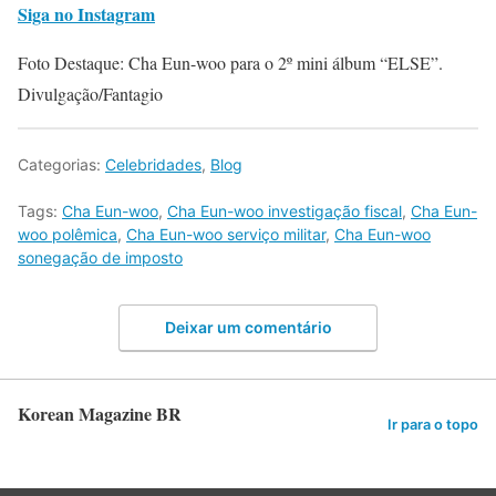
Siga no Instagram
Foto Destaque: Cha Eun-woo para o 2º mini álbum “ELSE”.
Divulgação/Fantagio
Categorias:
Celebridades
,
Blog
Tags:
Cha Eun-woo
,
Cha Eun-woo investigação fiscal
,
Cha Eun-
woo polêmica
,
Cha Eun-woo serviço militar
,
Cha Eun-woo
sonegação de imposto
Deixar um comentário
Korean Magazine BR
Ir para o topo