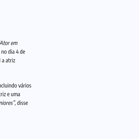
Ator em
 no dia 4 de
 a atriz
ncluindo vários
triz e uma
niores”
, disse