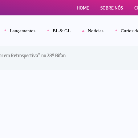
HOME
SOBRE NÓS
C
Lançamentos
BL & GL
Notícias
Curiosid
tor em Retrospectiva” no 28º Bifan