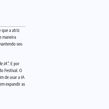
que a atriz
de maneira
, mantendo seu
e IA”
. E por
o Festival. O
im de usar a IA
dem expandir as