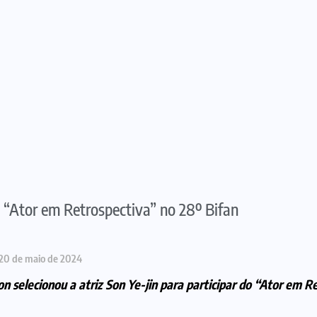
o “Ator em Retrospectiva” no 28º Bifan
20 de maio de 2024
eon
selecionou a atriz Son Ye-jin para participar do “Ator em R