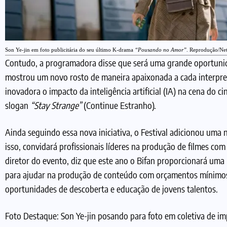
Son Ye-jin em foto publicitária do seu último K-drama
“Pousando no Amor”
. Reprodução/Net
Contudo, a programadora disse que será uma grande oportunid
mostrou um novo rosto de maneira apaixonada a cada interpret
inovadora o impacto da inteligência artificial (IA) na cena do
slogan
“Stay Strange”
(Continue Estranho).
Ainda seguindo essa nova iniciativa, o Festival adicionou um
isso, convidará profissionais líderes na produção de filmes co
diretor do evento, diz que este ano o Bifan proporcionará uma 
para ajudar na produção de conteúdo com orçamentos mínimos.
oportunidades de descoberta e educação de jovens talentos.
Foto Destaque: Son Ye-jin posando para foto em coletiva de 