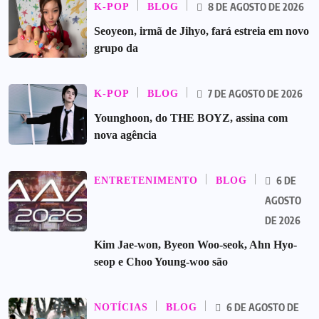
8 DE AGOSTO DE 2026
K-POP
BLOG
Seoyeon, irmã de Jihyo, fará estreia em novo
grupo da
7 DE AGOSTO DE 2026
K-POP
BLOG
Younghoon, do THE BOYZ, assina com
nova agência
6 DE
ENTRETENIMENTO
BLOG
AGOSTO
DE 2026
Kim Jae-won, Byeon Woo-seok, Ahn Hyo-
seop e Choo Young-woo são
6 DE AGOSTO DE
NOTÍCIAS
BLOG