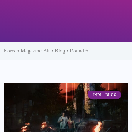
Korean Magazine BR
Blog
Round 6
>
>
INDICAÇÃO
BLOG