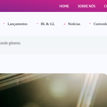
HOME
SOBRE NÓS
C
Lançamentos
BL & GL
Notícias
Curiosid
rando gêneros