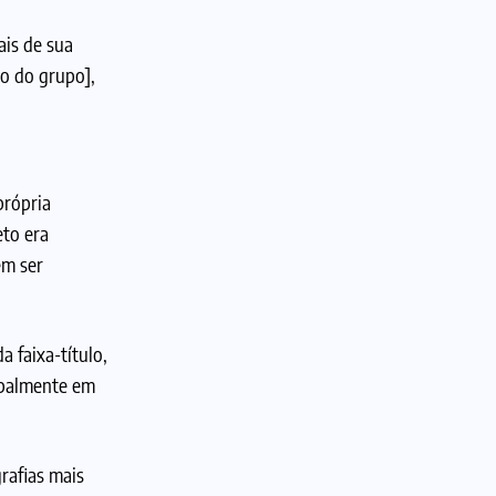
ais de sua
to do grupo],
própria
eto era
em ser
a faixa-título,
ipalmente em
rafias mais