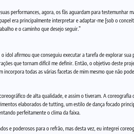
em suas performances, agora, os fãs aguardam para testemunhar m
papel era principalmente interpretar e adaptar-me [sob o concei
rabalho e o caminho que desejo seguir.”
o idol afirmou que conseguiu executar a tarefa de explorar sua 
ções que tornam difícil me definir. Então, o objetivo deste proj
bum incorpora todas as várias facetas de mim mesmo que não pod
oreográfico de alta qualidade, e assim o tiveram. A coreografia d
imentos elaborados de tutting, um estilo de dança focado princ
tando perfeitamente o clima da faixa.
dos e poderosos para o refrão, mas desta vez, eu integrei coreog