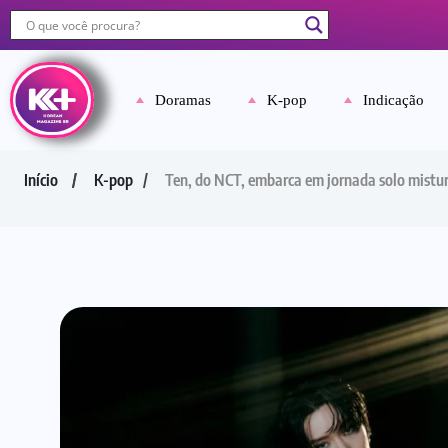
Doramas
K-pop
Indicação
Início
K-pop
Ten, do NCT, embarca em jornada solo mistu