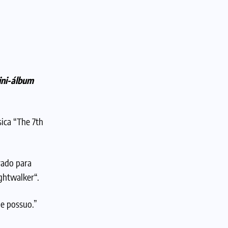
ini-álbum
ica “The 7th
rado para
ghtwalker
“.
ue possuo.”