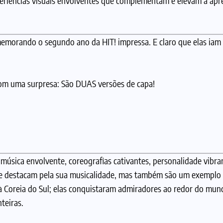
periências visuais envolventes que complementam e elevam a apr
memorando o segundo ano da HIT! impressa. E claro que elas iam
com uma surpresa: São DUAS versões de capa!
úsica envolvente, coreografias cativantes, personalidade vibran
 se destacam pela sua musicalidade, mas também são um exemplo 
à Coreia do Sul; elas conquistaram admiradores ao redor do mun
teiras.