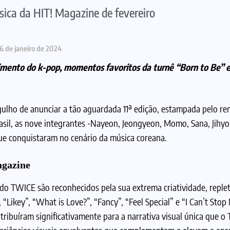
ísica da HIT! Magazine de fevereiro
6 de janeiro de 2024
imento do k-pop, momentos favoritos da turnê “Born to Be” 
rgulho de anunciar a tão aguardada 11ª edição, estampada pelo r
sil, as nove integrantes -Nayeon, Jeongyeon, Momo, Sana, Jihyo
e conquistaram no cenário da música coreana.
agaz
ine
do TWICE são reconhecidos pela sua extrema criatividade, replet
“Likey”, “What is Love?”, “Fancy”, “Feel Special” e “I Can’t Stop
ibuíram significativamente para a narrativa visual única que o