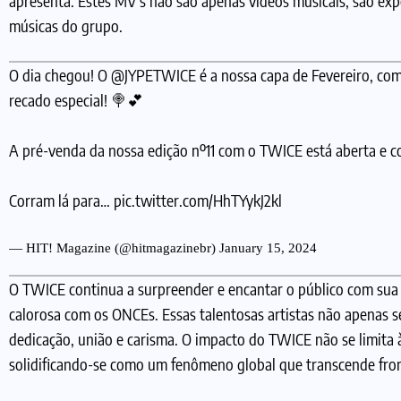
apresenta. Estes MV’s não são apenas vídeos musicais, são ex
músicas do grupo.
O dia chegou! O
@JYPETWICE
é a nossa capa de Fevereiro, co
recado especial! 🍭💕
A pré-venda da nossa edição nº11 com o TWICE está aberta e 
Corram lá para…
pic.twitter.com/HhTYykJ2kl
— HIT! Magazine (@hitmagazinebr)
January 15, 2024
O TWICE continua a surpreender e encantar o público com sua m
calorosa com os ONCEs. Essas talentosas artistas não apenas
dedicação, união e carisma. O impacto do TWICE não se limita 
solidificando-se como um fenômeno global que transcende fron