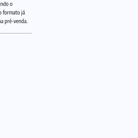
ando o
o formato já
 na pré-venda.