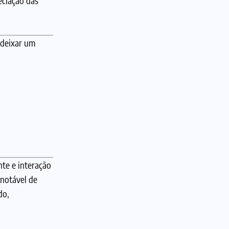
eciação das
 deixar um
te e interação
notável de
do,