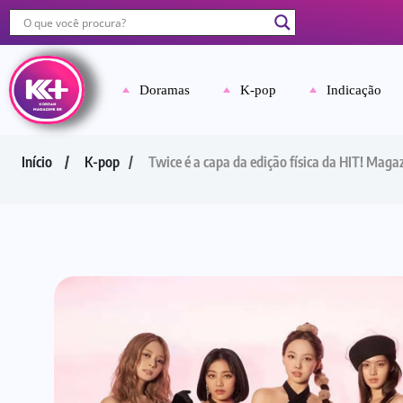
Doramas
K-pop
Indicação
Início
K-pop
Twice é a capa da edição física da HIT! Magaz