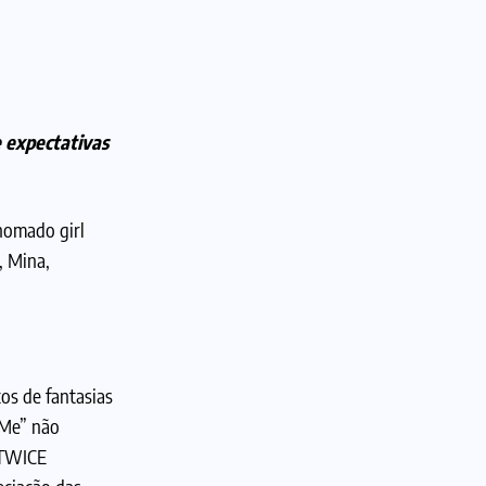
e expectativas
enomado girl
, Mina,
os de fantasias
 Me” não
 TWICE