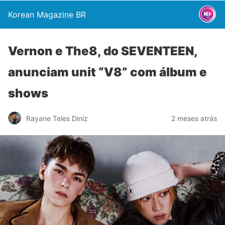
Korean Magazine BR
Vernon e The8, do SEVENTEEN,
anunciam unit “V8” com álbum e
shows
Rayane Teles Diniz
2 meses atrás