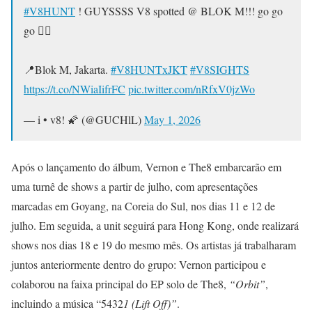
#V8HUNT
! GUYSSSS V8 spotted @ BLOK M!!! go go
go 🏃‍♀️
📍Blok M, Jakarta.
#V8HUNTxJKT
#V8SIGHTS
https://t.co/NWiaIifrFC
pic.twitter.com/nRfxV0jzWo
— i • v8! 🌠 (@GUCHlL)
May 1, 2026
Após o lançamento do álbum, Vernon e The8 embarcarão em
uma turnê de shows a partir de julho, com apresentações
marcadas em Goyang, na Coreia do Sul, nos dias 11 e 12 de
julho. Em seguida, a unit seguirá para Hong Kong, onde realizará
shows nos dias 18 e 19 do mesmo mês. Os artistas já trabalharam
juntos anteriormente dentro do grupo: Vernon participou e
colaborou na faixa principal do EP solo de The8,
“Orbit”
,
incluindo a música “5432
1 (Lift Off)”
.