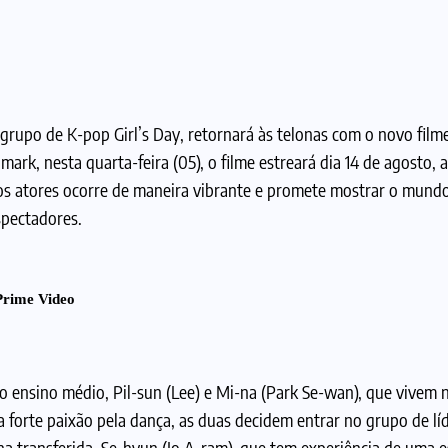
grupo de K-pop Girl’s Day, retornará às telonas com o novo film
mark, nesta quarta-feira (05), o filme estreará dia 14 de agosto
 os atores ocorre de maneira vibrante e promete mostrar o mundo
spectadores.
Prime Video
ensino médio, Pil-sun (Lee) e Mi-na (Park Se-wan), que vivem 
 forte paixão pela dança, as duas decidem entrar no grupo de lí
na transferida, Se-hyun (Jo A-ram), que tem experiência de uma e