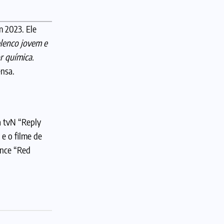
m 2023. Ele
lenco jovem e
r química.
ensa.
a tvN “Reply
 e o filme de
ance “Red