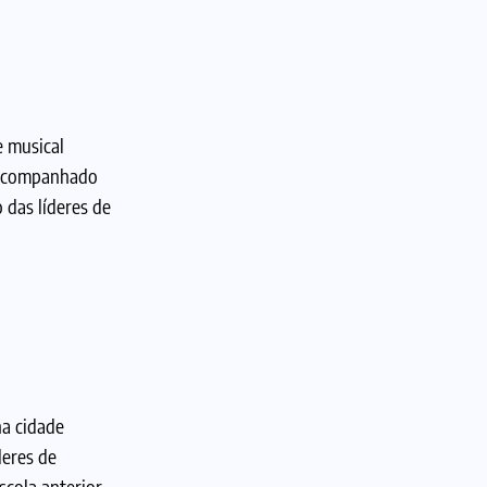
e musical
, acompanhado
 das líderes de
na cidade
deres de
scola anterior.