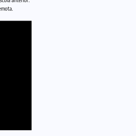
emota.