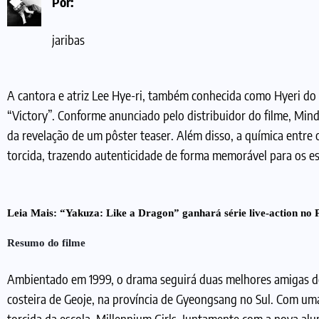
Por:
jaribas
A cantora e atriz Lee Hye-ri, também conhecida como Hyeri do 
“Victory”. Conforme anunciado pelo distribuidor do filme, Mind
da revelação de um pôster teaser. Além disso, a química entre
torcida, trazendo autenticidade de forma memorável para os e
Leia Mais:
“Yakuza: Like a Dragon” ganhará série live-action no 
Resumo do filme
Ambientado em 1999, o drama seguirá duas melhores amigas do 
costeira de Geoje, na província de Gyeongsang no Sul. Com uma
torcida da escola, Millennium Girls. Juntamente com a nova alu