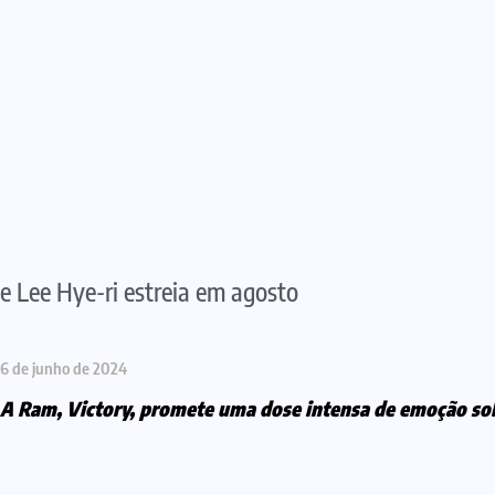
de Lee Hye-ri estreia em agosto
6 de junho de 2024
o A Ram, Victory, promete uma dose intensa de emoção so