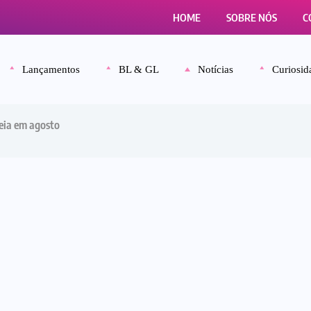
HOME
SOBRE NÓS
C
Lançamentos
BL & GL
Notícias
Curiosid
reia em agosto