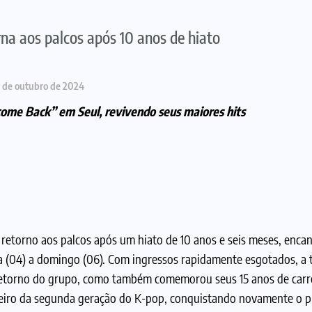
na aos palcos após 10 anos de hiato
 de outubro de 2024
come Back” em Seul, revivendo seus maiores hits
retorno aos palcos após um hiato de 10 anos e seis meses, enca
ta (04) a domingo (06). Com ingressos rapidamente esgotados, a 
etorno do grupo, como também comemorou seus 15 anos de carre
neiro da segunda geração do K-pop, conquistando novamente o p