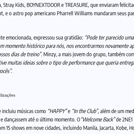
 Stray Kids, BOYNEXTDOOR e TREASURE, que enviaram felicita
, e o astro pop americano Pharrell Williams mandaram seus pa
te emocionada, expressou sua gratidão:
“Pode ter parecido uma
 um momento histórico para nós, nos encontrarmos novamente a
ssos dias de treino”
. Minzy, a mais jovem do grupo, também com
ve muitas ideias sobre o tipo de performance que queria entreg
ocês”.
lizações
 incluiu músicas como
“HAPPY”
e
“In the Club”
, além de um med
m e dançassem até o último momento. O
“Welcome Back”
de 2NE1
om 15 shows em nove cidades, incluindo Manila, Jacarta, Kobe, 