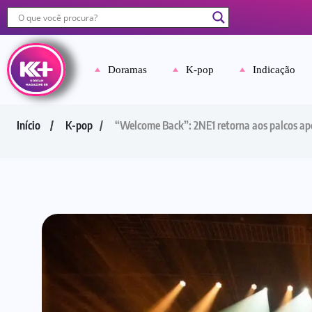
Doramas
K-pop
Indicação
Início
K-pop
“Welcome Back”: 2NE1 retorna aos palcos apó