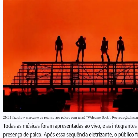
2NE1 faz show marcante de retorno aos palcos com turnê “Welcome Back”. Reprodução/Inst
Todas as músicas foram apresentadas ao vivo, e as integrante
presença de palco. Após essa sequência eletrizante, o público 