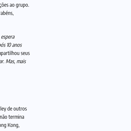
ções ao grupo.
rabéns,
 espera
pós 10 anos
partilhou seus
ar. Mas, mais
ley de outros
 não termina
Hong Kong,