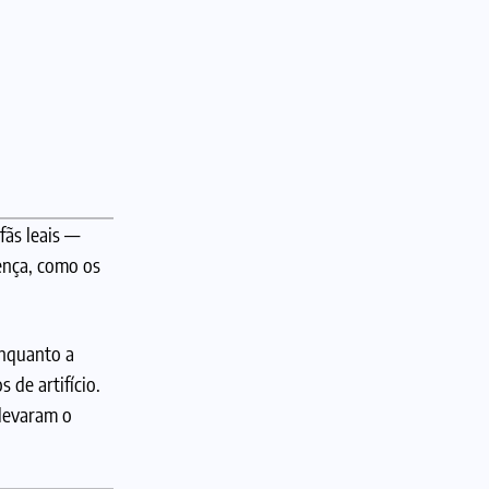
fãs leais —
ença, como os
enquanto a
 de artifício.
 levaram o