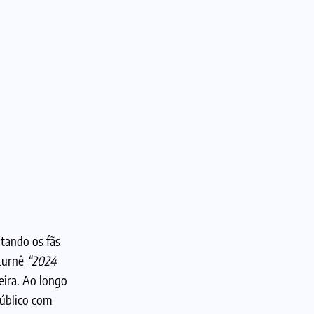
ntando os fãs
turnê
“2024
ira. Ao longo
úblico com