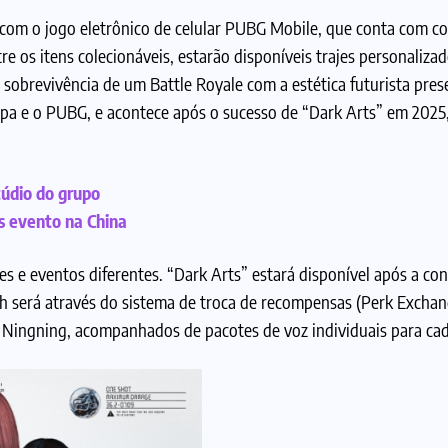
 com o jogo eletrônico de celular PUBG Mobile, que conta com c
e os itens colecionáveis, estarão disponíveis trajes personalizad
 sobrevivência de um Battle Royale com a estética futurista pres
spa e o PUBG, e acontece após o sucesso de “Dark Arts” em 2025
údio do grupo
s evento na China
s e eventos diferentes. “Dark Arts” estará disponível após a co
será através do sistema de troca de recompensas (Perk Excha
 e Ningning, acompanhados de pacotes de voz individuais para ca