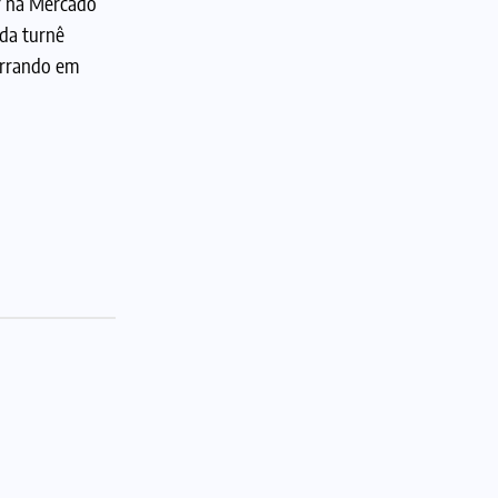
er na Mercado
 da turnê
errando em