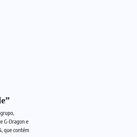
de”
 grupo,
de G-Dragon e
4, que contém