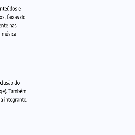
onteúdos e
os, faixas do
ente nas
, música
nclusão do
nge). Também
da integrante.