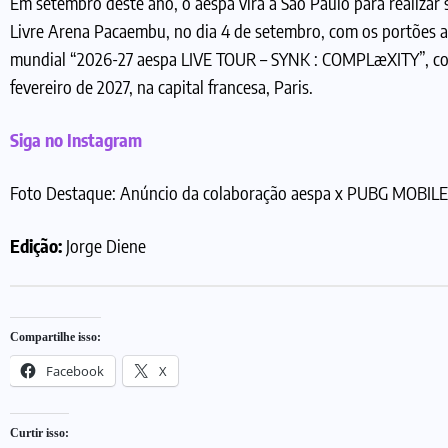
Em setembro deste ano, o aespa virá à São Paulo para realizar
Livre Arena Pacaembu, no dia 4 de setembro, com os portões ab
mundial “2026-27 aespa LIVE TOUR – SYNK : COMPLæXITY”, com
fevereiro de 2027, na capital francesa, Paris.
Siga no Instagram
Foto Destaque: Anúncio da colaboração aespa x PUBG MOBIL
Edição:
Jorge Diene
Compartilhe isso:
Facebook
X
Curtir isso: