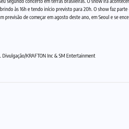
 seu segundo concerto em terras brasileiras. O show irá acontec
rindo às 16h e tendo início previsto para 20h. O show faz parte
 previsão de começar em agosto deste ano, em Seoul e se enc
E. Divulgação/KRAFTON Inc & SM Entertainment