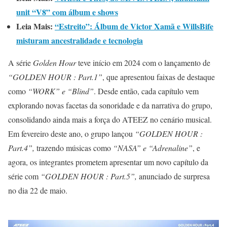
unit “V8” com álbum e shows
Leia Mais:
“Estreito”: Álbum de Victor Xamã e WillsBife
misturam ancestralidade e tecnologia
A série
Golden Hour
teve início em 2024 com o lançamento de
“GOLDEN HOUR : Part.1”
, que apresentou faixas de destaque
como
“WORK” e “Blind”
. Desde então, cada capítulo vem
explorando novas facetas da sonoridade e da narrativa do grupo,
consolidando ainda mais a força do ATEEZ no cenário musical.
Em fevereiro deste ano, o grupo lançou
“GOLDEN HOUR :
Part.4”,
trazendo músicas como
“NASA” e “Adrenaline”
, e
agora, os integrantes prometem apresentar um novo capítulo da
série com
“GOLDEN HOUR : Part.5”,
anunciado de surpresa
no dia 22 de maio.