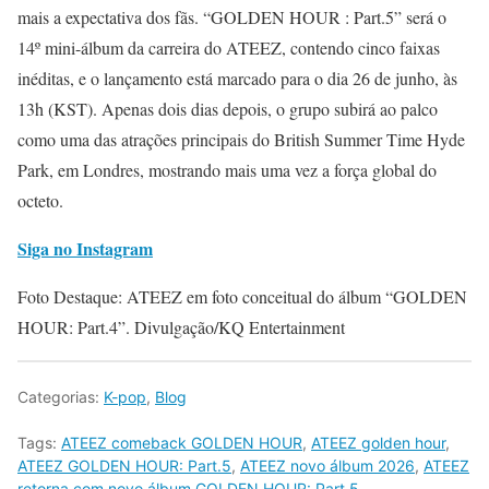
mais a expectativa dos fãs. “GOLDEN HOUR : Part.5” será o
14º mini-álbum da carreira do ATEEZ, contendo cinco faixas
inéditas, e o lançamento está marcado para o dia 26 de junho, às
13h (KST). Apenas dois dias depois, o grupo subirá ao palco
como uma das atrações principais do British Summer Time Hyde
Park, em Londres, mostrando mais uma vez a força global do
octeto.
Siga no Instagram
Foto Destaque: ATEEZ em foto conceitual do álbum “GOLDEN
HOUR: Part.4”. Divulgação/KQ Entertainment
Categorias:
K-pop
,
Blog
Tags:
ATEEZ comeback GOLDEN HOUR
,
ATEEZ golden hour
,
ATEEZ GOLDEN HOUR: Part.5
,
ATEEZ novo álbum 2026
,
ATEEZ
retorna com novo álbum GOLDEN HOUR: Part.5