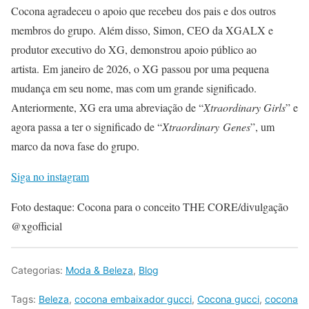
Cocona agradeceu o apoio que recebeu dos pais e dos outros
membros do grupo. Além disso, Simon, CEO da XGALX e
produtor executivo do XG, demonstrou apoio público ao
artista. Em janeiro de 2026, o XG passou por uma pequena
mudança em seu nome, mas com um grande significado.
Anteriormente, XG era uma abreviação de “
Xtraordinary Girls
” e
agora passa a ter o significado de “
Xtraordinary Genes
”, um
marco da nova fase do grupo.
Siga no instagram
Foto destaque: Cocona para o conceito THE CORE/divulgação
@xgofficial
Categorias:
Moda & Beleza
,
Blog
Tags:
Beleza
,
cocona embaixador gucci
,
Cocona gucci
,
cocona