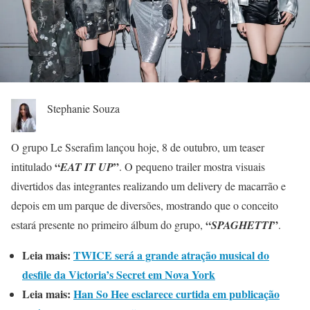
Stephanie Souza
O grupo Le Sserafim lançou hoje, 8 de outubro, um teaser
“
”
intitulado
EAT IT UP
. O pequeno trailer mostra visuais
divertidos das integrantes realizando um delivery de macarrão e
depois em um parque de diversões, mostrando que o conceito
“
”
estará presente no primeiro álbum do grupo,
SPAGHETTI
.
Leia mais:
TWICE será a grande atração musical do
desfile da Victoria’s Secret em Nova York
Leia mais:
Han So Hee esclarece curtida em publicação