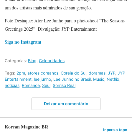
um dos artistas mais admirados de sua geração.
Foto Destaque: Ator Lee Junho para o photoshoot “The Seasons
Greetings 2025”. Divulgação: JYP Entertainment
Siga no Instagram
Categorias:
Blog
,
Celebridades
Tags:
2pm
,
atores coreanos
,
Coreia do Sul
,
doramas
,
JYP
,
JYP
Entertainment
,
lee junho
,
Lee Junho no Brasil
,
Music
,
Netflix
,
notícias
,
Romance
,
Seul
,
Sorriso Real
Deixar um comentário
Korean Magazine BR
Ir para o topo