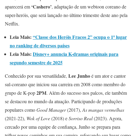
‘Cashero’
aparecerá em
, adaptação de um webtoon coreano de
super-heróis, que será lançado no último trimestre deste ano pela
Netflix.
Leia Mais:
“Classe dos Heróis Fracos 2” ocupa o 1º lugar
no ranking de diversos países
Leia Mais:
Disney+ anuncia K-dramas originais para
segundo semestre de 2025
Lee Junho
Conhecido por sua versatilidade,
é um ator e cantor
sul-coreano que iniciou sua carreira em 2008 como membro do
2PM
grupo de K-pop
. Além do sucesso nos palcos, ele também
se destacou no mundo da atuação. Participando de produções
populares como
Good Manager
(2017),
As mangas vermelhas
(2021-22),
Wok of Love
(2018) e
Sorriso Real
(2023). Agora,
cercado por uma equipe de confiança, Junho se prepara para
trilhar novos caminhos em sua carreira, reforçando seu lugar como