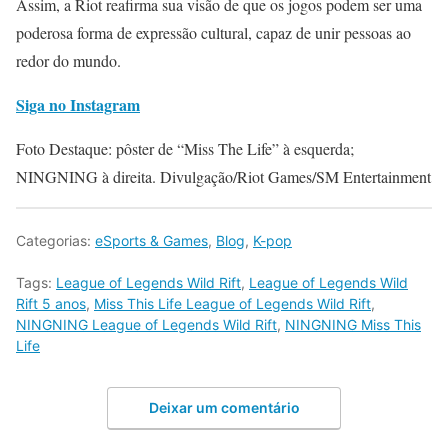
Assim, a Riot reafirma sua visão de que os jogos podem ser uma
poderosa forma de expressão cultural, capaz de unir pessoas ao
redor do mundo.
Siga no Instagram
Foto Destaque: pôster de “Miss The Life” à esquerda;
NINGNING à direita. Divulgação/Riot Games/SM Entertainment
Categorias:
eSports & Games
,
Blog
,
K-pop
Tags:
League of Legends Wild Rift
,
League of Legends Wild
Rift 5 anos
,
Miss This Life League of Legends Wild Rift
,
NINGNING League of Legends Wild Rift
,
NINGNING Miss This
Life
Deixar um comentário