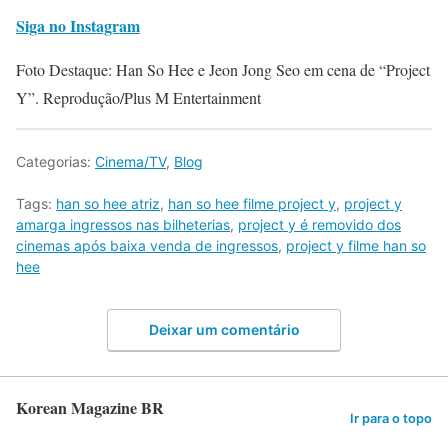
Siga no Instagram
Foto Destaque: Han So Hee e Jeon Jong Seo em cena de “Project
Y”. Reprodução/Plus M Entertainment
Categorias:
Cinema/TV
,
Blog
Tags:
han so hee atriz
,
han so hee filme project y
,
project y
amarga ingressos nas bilheterias
,
project y é removido dos
cinemas após baixa venda de ingressos
,
project y filme han so
hee
Deixar um comentário
Korean Magazine BR
Ir para o topo