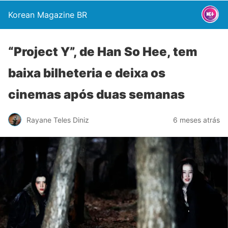
Korean Magazine BR
“Project Y”, de Han So Hee, tem
baixa bilheteria e deixa os
cinemas após duas semanas
Rayane Teles Diniz
6 meses atrás