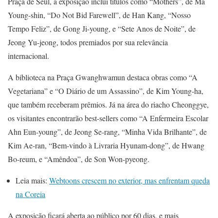
Praça de Seul, a exposição inclui títulos como “Mothers”, de Ma
Young-shin, “Do Not Bid Farewell”, de Han Kang, “Nosso
Tempo Feliz”, de Gong Ji-young, e “Sete Anos de Noite”, de
Jeong Yu-jeong, todos premiados por sua relevância
internacional.
A biblioteca na Praça Gwanghwamun destaca obras como “A
Vegetariana” e “O Diário de um Assassino”, de Kim Young-ha,
que também receberam prêmios. Já na área do riacho Cheonggye,
os visitantes encontrarão best-sellers como “A Enfermeira Escolar
Ahn Eun-young”, de Jeong Se-rang, “Minha Vida Brilhante”, de
Kim Ae-ran, “Bem-vindo à Livraria Hyunam-dong”, de Hwang
Bo-reum, e “Amêndoa”, de Son Won-pyeong.
Leia mais:
Webtoons crescem no exterior, mas enfrentam queda
na Coreia
A exposição ficará aberta ao público por 60 dias, e mais